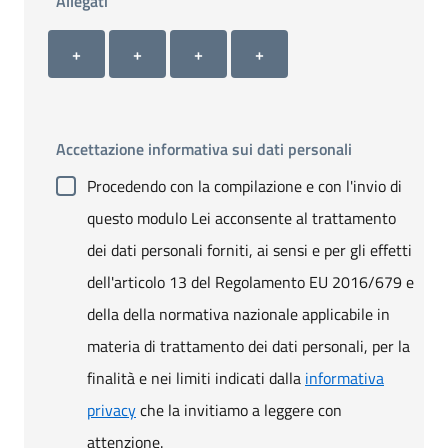
Allegati
Allegato 1
Allegato 2
Allegato 3
Allegato 4
+ Carica allegato 1
+ Carica allegato 2
+ Carica allegato 3
+ Carica allegato 4
+
+
+
+
Accettazione informativa sui dati personali
Procedendo con la compilazione e con l'invio di
questo modulo Lei acconsente al trattamento
dei dati personali forniti, ai sensi e per gli effetti
dell'articolo 13 del Regolamento EU 2016/679 e
della della normativa nazionale applicabile in
materia di trattamento dei dati personali, per la
finalità e nei limiti indicati dalla
informativa
privacy
che la invitiamo a leggere con
attenzione.