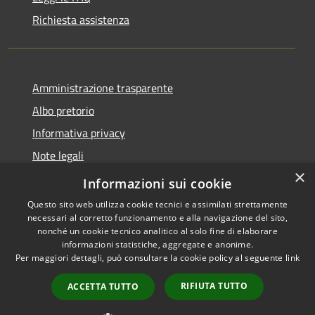
Richiesta assistenza
Amministrazione trasparente
Albo pretorio
Informativa privacy
Note legali
×
Dichiarazione di accessibilità
Informazioni sui cookie
Questo sito web utilizza cookie tecnici e assimilati strettamente
necessari al corretto funzionamento e alla navigazione del sito,
nonché un cookie tecnico analitico al solo fine di elaborare
informazioni statistiche, aggregate e anonime.
RSS
Copyright © 2026 • Comune di
Per maggiori dettagli, può consultare la cookie policy al seguente
link
Accessibilità
Sant'Antonio Abate • Powered
Privacy
Municipium
Accesso
by
•
RIFIUTA TUTTO
ACCETTA TUTTO
Cookie
redazione