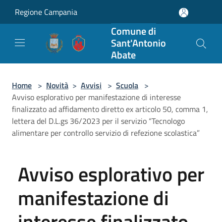
Salta al contenuto principale
Regione Campania
Comune di
Sant'Antonio
Abate
Home
>
Novità
>
Avvisi
>
Scuola
>
Avviso esplorativo per manifestazione di interesse
finalizzato ad affidamento diretto ex articolo 50, comma 1,
lettera del D.L.gs 36/2023 per il servizio “Tecnologo
alimentare per controllo servizio di refezione scolastica”
Avviso esplorativo per
manifestazione di
interesse finalizzato