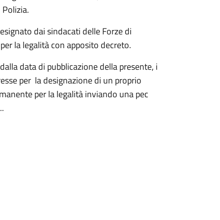
i
Polizia.
esignato dai sindacati
delle
Forze
di
per
la
legalità
con
apposito
decreto.
dalla data
di
pubblicazione
della
presente,
i
resse
per
la
designazione
di un
proprio
anente per la legalità inviando una pec
..