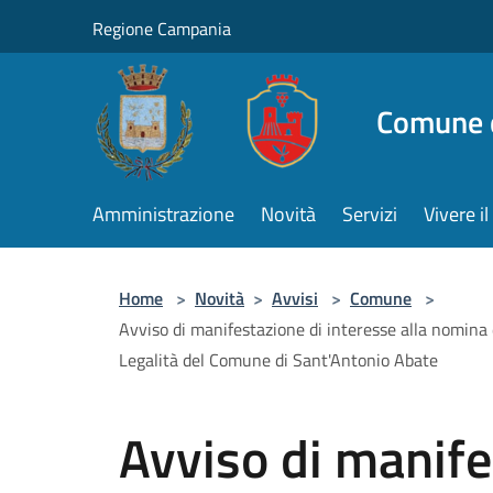
Salta al contenuto principale
Regione Campania
Comune d
Amministrazione
Novità
Servizi
Vivere 
Home
>
Novità
>
Avvisi
>
Comune
>
Avviso di manifestazione di interesse alla nomina 
Legalità del Comune di Sant'Antonio Abate
Avviso di manife