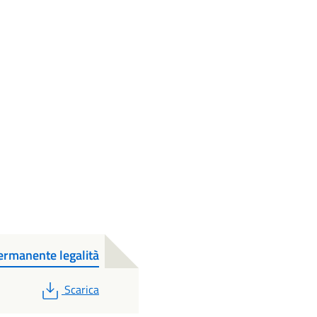
ermanente legalità
PDF
Scarica