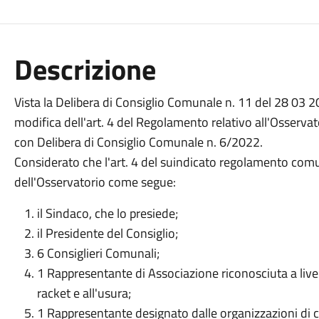
Descrizione
Vista
la
Delibera
di
Consiglio
Comunale
n.
11 del
28
03
2
modifica
dell'art.
4
del Regolamento
relativo
all'Osservat
con
Delibera
di
Consiglio
Comunale
n.
6/2022.
Considerato che
l'art.
4
del
suindicato
regolamento
comu
dell'Osservatorio
come
segue:
il
Sindaco,
che
lo
presiede;
il
Presidente
del
Consiglio;
6
Consiglieri
Comunali;
1
Rappresentante
di
Associazione
riconosciuta
a
live
racket
e
all'usura;
1 Rappresentante designato dalle
organizzazioni
di
c