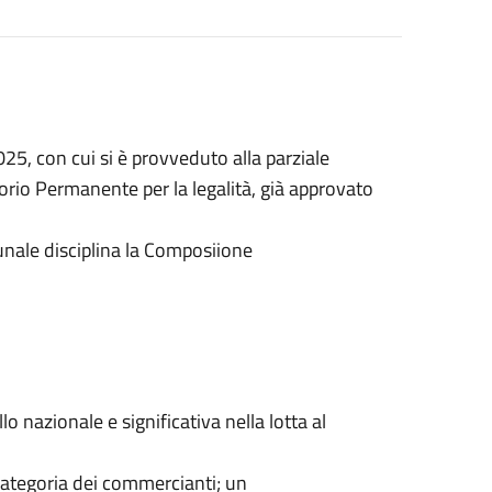
025,
con
cui
si
è
provveduto
alla
parziale
orio
Permanente
per
la
legalità,
già
approvato
nale
disciplina
la
Composiione
llo
nazionale
e significativa nella
lotta
al
ategoria
dei
commercianti;
un