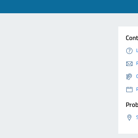
Cont
Prob