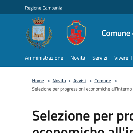
Salta al contenuto principale
Regione Campania
Comune d
Amministrazione
Novità
Servizi
Vivere 
Home
>
Novità
>
Avvisi
>
Comune
>
Selezione per progressioni economiche all'interno
Selezione per pr
economiche all'in