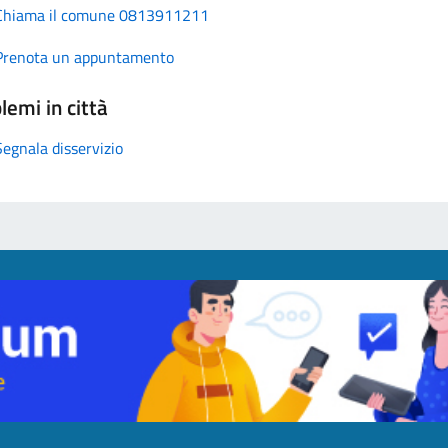
Chiama il comune 0813911211
Prenota un appuntamento
lemi in città
Segnala disservizio