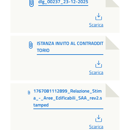
dlg_00237_23-12-2025
PDF
Scarica
ISTANZA INVITO AL CONTRADDIT
TORIO
PDF
Scarica
1767081112899_Relazione_Stim
a_-_Aree_Edificabili_SAA_rev2.s
tamped
PDF
Scarica