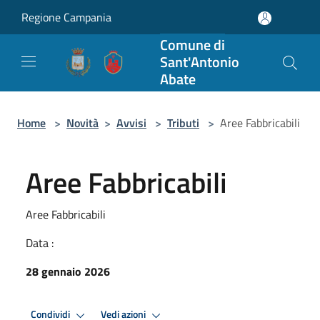
Salta al contenuto principale
Regione Campania
Comune di
Sant'Antonio
Abate
Home
>
Novità
>
Avvisi
>
Tributi
>
Aree Fabbricabili
Aree Fabbricabili
Aree Fabbricabili
Data :
28 gennaio 2026
Condividi
Vedi azioni