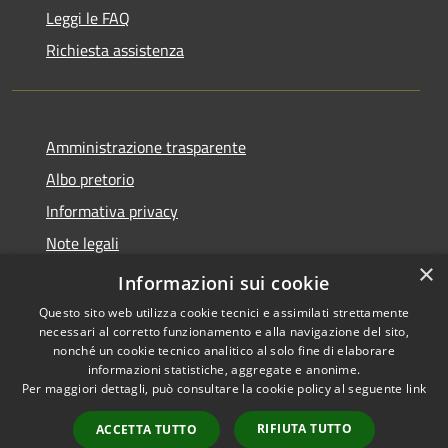
Leggi le FAQ
Richiesta assistenza
Amministrazione trasparente
Albo pretorio
Informativa privacy
Note legali
×
Dichiarazione di accessibilità
Informazioni sui cookie
Questo sito web utilizza cookie tecnici e assimilati strettamente
necessari al corretto funzionamento e alla navigazione del sito,
nonché un cookie tecnico analitico al solo fine di elaborare
informazioni statistiche, aggregate e anonime.
RSS
Copyright © 2026 • Comune di
Per maggiori dettagli, può consultare la cookie policy al seguente
link
Accessibilità
Sant'Antonio Abate • Powered
Privacy
Municipium
Accesso
by
•
RIFIUTA TUTTO
ACCETTA TUTTO