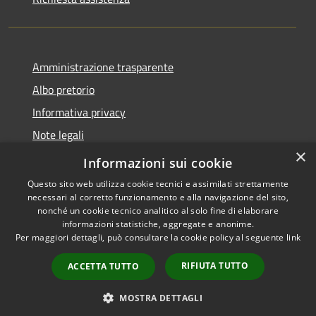
Amministrazione trasparente
Albo pretorio
Informativa privacy
Note legali
×
Dichiarazione di accessibilità
Informazioni sui cookie
Questo sito web utilizza cookie tecnici e assimilati strettamente
necessari al corretto funzionamento e alla navigazione del sito,
nonché un cookie tecnico analitico al solo fine di elaborare
informazioni statistiche, aggregate e anonime.
RSS
Copyright © 2026 • Comune di
Per maggiori dettagli, può consultare la cookie policy al seguente
link
Accessibilità
Sant'Antonio Abate • Powered
Privacy
Municipium
Accesso
by
•
RIFIUTA TUTTO
ACCETTA TUTTO
Cookie
redazione
Mappa del sito
MOSTRA DETTAGLI