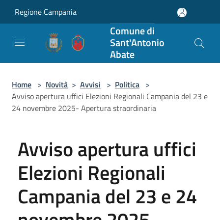
Salta al contenuto principale
Regione Campania
Comune di
Sant'Antonio
Abate
Home
>
Novità
>
Avvisi
>
Politica
>
Avviso apertura uffici Elezioni Regionali Campania del 23 e
24 novembre 2025- Apertura straordinaria
Avviso apertura uffici
Elezioni Regionali
Campania del 23 e 24
novembre 2025-