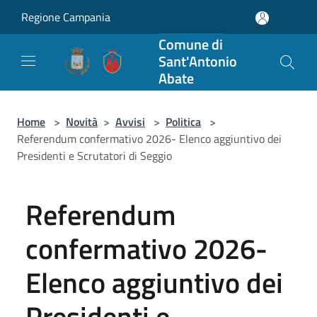
Salta al contenuto principale
Regione Campania
Comune di
Sant'Antonio
Abate
Home
>
Novità
>
Avvisi
>
Politica
>
Referendum confermativo 2026- Elenco aggiuntivo dei
Presidenti e Scrutatori di Seggio
Referendum
confermativo 2026-
Elenco aggiuntivo dei
Presidenti e