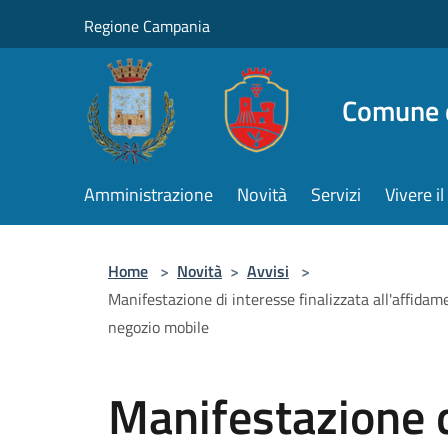
Salta al contenuto principale
Regione Campania
Comune d
Amministrazione
Novità
Servizi
Vivere 
Home
>
Novità
>
Avvisi
>
Manifestazione di interesse finalizzata all'affidam
negozio mobile
Manifestazione d