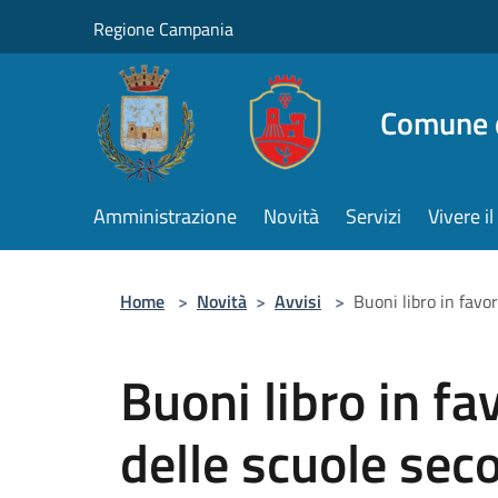
Salta al contenuto principale
Regione Campania
Comune d
Amministrazione
Novità
Servizi
Vivere 
Home
>
Novità
>
Avvisi
>
Buoni libro in favo
Buoni libro in fa
delle scuole sec