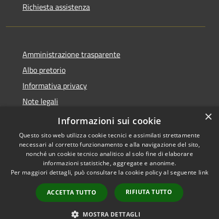
Richiesta assistenza
Amministrazione trasparente
Albo pretorio
Informativa privacy
Note legali
×
Dichiarazione di accessibilità
Informazioni sui cookie
Questo sito web utilizza cookie tecnici e assimilati strettamente
necessari al corretto funzionamento e alla navigazione del sito,
nonché un cookie tecnico analitico al solo fine di elaborare
informazioni statistiche, aggregate e anonime.
RSS
Copyright © 2026 • Comune di
Per maggiori dettagli, può consultare la cookie policy al seguente
link
Accessibilità
Sant'Antonio Abate • Powered
Privacy
Municipium
Accesso
by
•
RIFIUTA TUTTO
ACCETTA TUTTO
Cookie
redazione
Mappa del sito
MOSTRA DETTAGLI