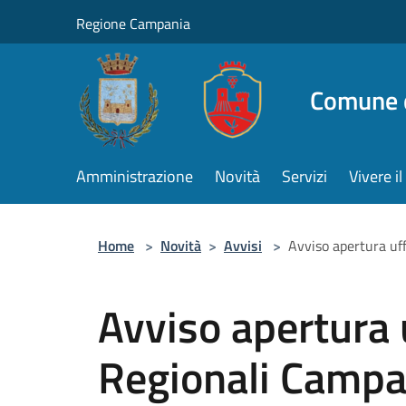
Salta al contenuto principale
Regione Campania
Comune d
Amministrazione
Novità
Servizi
Vivere 
Home
>
Novità
>
Avvisi
>
Avviso apertura uf
Avviso apertura u
Regionali Campa