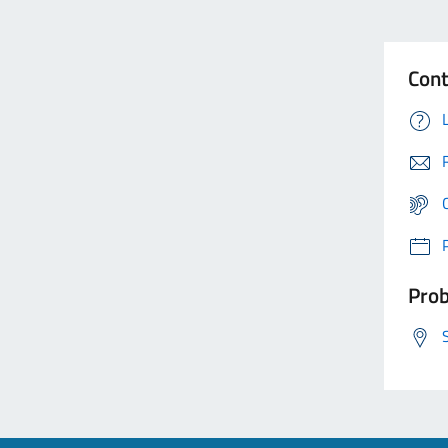
Cont
Prob