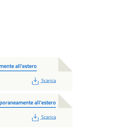
mente all'estero
PDF
Scarica
mporaneamente all'estero
PDF
Scarica