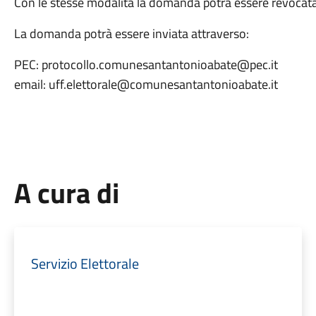
Con le stesse modalità la domanda potrà essere revocat
La domanda potrà essere inviata attraverso:
PEC: protocollo.comunesantantonioabate@pec.it
email: uff.elettorale@comunesantantonioabate.it
A cura di
Servizio Elettorale