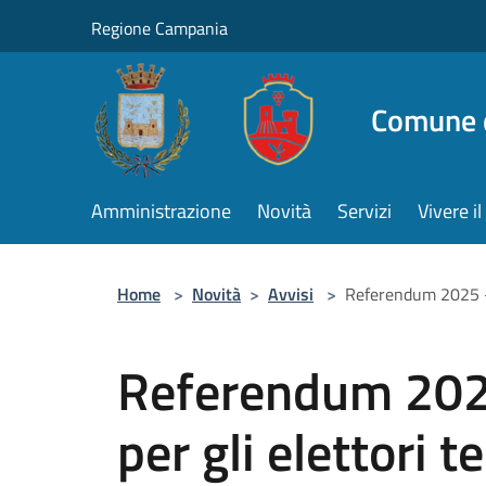
Salta al contenuto principale
Regione Campania
Comune d
Amministrazione
Novità
Servizi
Vivere 
Home
>
Novità
>
Avvisi
>
Referendum 2025 - 
Referendum 2025
per gli elettori