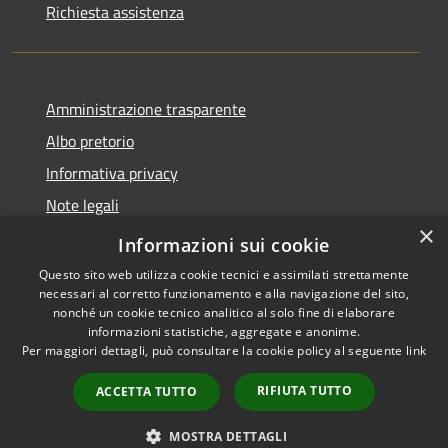
Richiesta assistenza
Amministrazione trasparente
Albo pretorio
Informativa privacy
Note legali
×
Dichiarazione di accessibilità
Informazioni sui cookie
Questo sito web utilizza cookie tecnici e assimilati strettamente
necessari al corretto funzionamento e alla navigazione del sito,
nonché un cookie tecnico analitico al solo fine di elaborare
informazioni statistiche, aggregate e anonime.
RSS
Copyright © 2026 • Comune di
Per maggiori dettagli, può consultare la cookie policy al seguente
link
Accessibilità
Sant'Antonio Abate • Powered
Privacy
Municipium
Accesso
by
•
RIFIUTA TUTTO
ACCETTA TUTTO
Cookie
redazione
Mappa del sito
MOSTRA DETTAGLI