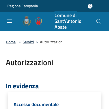
Salta al contenuto principale
Regione Campania
Comune di
Sant'Antonio
Abate
Home
>
Servizi
>
Autorizzazioni
Autorizzazioni
In evidenza
Accesso documentale