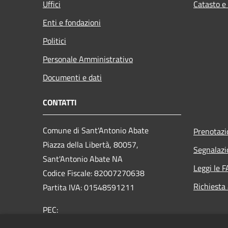
Uffici
Catasto e
Enti e fondazioni
Politici
Personale Amministrativo
Documenti e dati
CONTATTI
Comune di Sant'Antonio Abate
Prenotaz
Piazza della Libertà, 80057,
Segnalazi
Sant'Antonio Abate NA
Leggi le 
Codice Fiscale: 82007270638
Richiesta
Partita IVA: 01548591211
PEC:
protocollo.comunesantantonioabate@pec.it