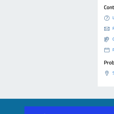
Cont
Prob