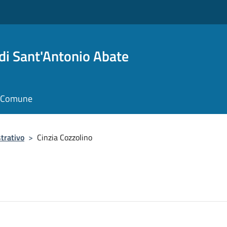
i Sant'Antonio Abate
il Comune
trativo
>
Cinzia Cozzolino