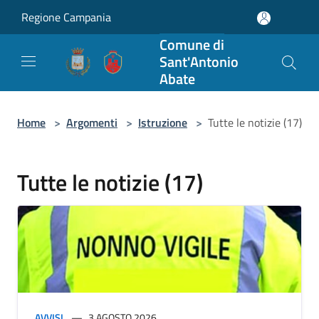
Salta al contenuto principale
Regione Campania
Comune di
Sant'Antonio
Abate
Home
>
Argomenti
>
Istruzione
>
Tutte le notizie (17)
Tutte le notizie (17)
AVVISI
3 AGOSTO 2026