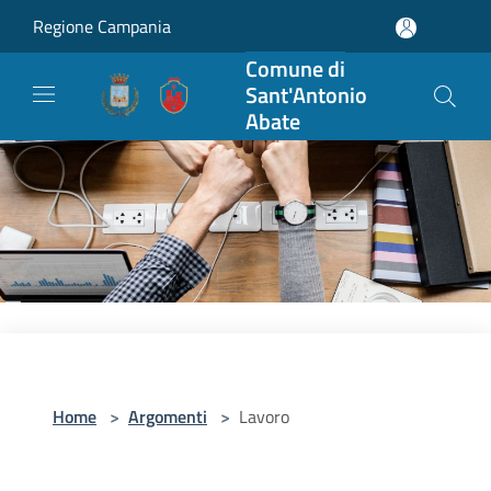
Salta al contenuto principale
Regione Campania
Comune di
Sant'Antonio
Abate
Home
>
Argomenti
>
Lavoro