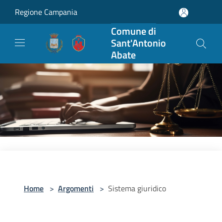
Salta al contenuto principale
Regione Campania
Comune di
Sant'Antonio
Abate
Home
>
Argomenti
>
Sistema giuridico