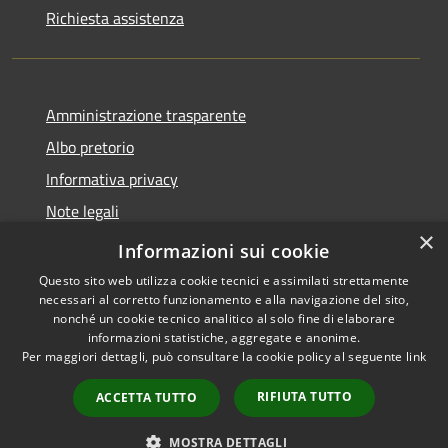
Richiesta assistenza
Amministrazione trasparente
Albo pretorio
Informativa privacy
Note legali
×
Dichiarazione di accessibilità
Informazioni sui cookie
Questo sito web utilizza cookie tecnici e assimilati strettamente
necessari al corretto funzionamento e alla navigazione del sito,
nonché un cookie tecnico analitico al solo fine di elaborare
informazioni statistiche, aggregate e anonime.
RSS
Copyright © 2026 • Comune di
Per maggiori dettagli, può consultare la cookie policy al seguente
link
Accessibilità
Sant'Antonio Abate • Powered
Privacy
Municipium
Accesso
by
•
RIFIUTA TUTTO
ACCETTA TUTTO
Cookie
redazione
Mappa del sito
MOSTRA DETTAGLI