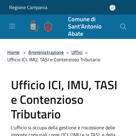
Salta al contenuto principale
Regione Campania
Comune di
Sant'Antonio
Abate
Home
>
Amministrazione
>
Uffici
>
Ufficio ICI, IMU, TASI e Contenzioso Tributario
Ufficio ICI, IMU, TASI
e Contenzioso
Tributario
L'ufficio si occupa della gestione e riscossione delle
imposte comunali come l'ICI, l'IMU e la TASI, e della