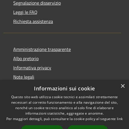
Segnalazione disservizio
Leggi le FAQ
Richiesta assistenza
Amministrazione trasparente
Albo pretorio
Informativa privacy
Note legali
×
Dichiarazione di accessibilità
Informazioni sui cookie
Questo sito web utilizza cookie tecnici e assimilati strettamente
necessari al corretto funzionamento e alla navigazione del sito,
nonché un cookie tecnico analitico al solo fine di elaborare
informazioni statistiche, aggregate e anonime.
RSS
Copyright © 2026 • Comune di
Per maggiori dettagli, può consultare la cookie policy al seguente
link
Accessibilità
Sant'Antonio Abate • Powered
Privacy
Municipium
Accesso