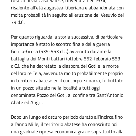
rustica di via Casa Salese, rinvenuta nel 1974,
risalente all’età augustea-tiberiana e abbandonata con
molta probabilità in seguito all’eruzione del Vesuvio del
79 d.C.
Per quanto riguarda la storia successiva, di particolare
importanza è stato lo scontro finale della guerra
Gotico-Greca (535-553 d.C.) avvenuto durante la
battaglia dei Monti Lattari (ottobre 552-febbraio 553
d.C.), che ha decretato la diaspora dei Goti e la morte
del loro re Teia, avvenuta molto probabilmente proprio
in territorio abatese ed il cui corpo, si narra, fu buttato
in un pozzo situato nella località a tutt’oggi
denominata Pozzo dei Goti, al confine tra Sant’Antonio
Abate ed Angri.
Dopo un lungo ed oscuro periodo durato all’incirca fino
all’anno Mille, il territorio abatese ha conosciuto poi
una graduale ripresa economica grazie soprattutto alla