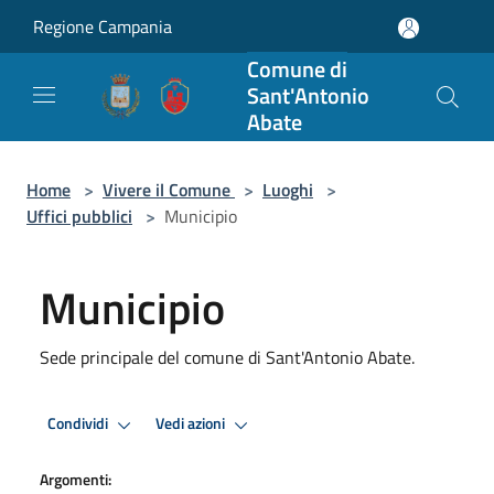
Salta al contenuto principale
Regione Campania
Comune di
Sant'Antonio
Abate
Home
>
Vivere il Comune
>
Luoghi
>
Uffici pubblici
>
Municipio
Municipio
Sede principale del comune di Sant'Antonio Abate.
Condividi
Vedi azioni
Argomenti: