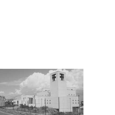
Pontone
o complesso parrocchiale Gesù Redentore al Pontone