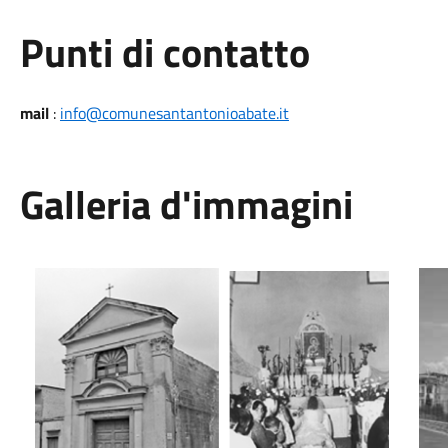
Punti di contatto
mail
:
info@comunesantantonioabate.it
Galleria d'immagini
Esterno ed interno primeva chiesetta di Gesù Redentore al 
Nuov