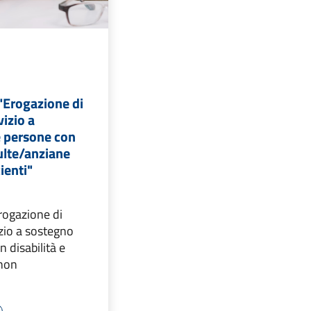
Erogazione di
vizio a
e persone con
dulte/anziane
ienti"
ogazione di
zio a sostegno
n disabilità e
 non