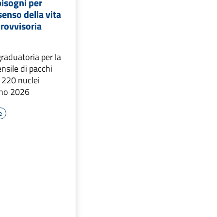
bisogni per
senso della vita
rovvisoria
graduatoria per la
nsile di pacchi
. 220 nuclei
anno 2026
e