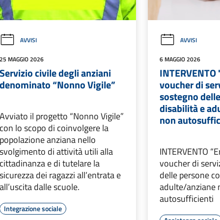
AVVISI
AVVISI
25 MAGGIO 2026
6 MAGGIO 2026
Servizio civile degli anziani
INTERVENTO "
denominato “Nonno Vigile”
voucher di ser
sostegno dell
disabilità e a
Avviato il progetto “Nonno Vigile”
non autosuffic
con lo scopo di coinvolgere la
popolazione anziana nello
svolgimento di attività utili alla
INTERVENTO “Er
cittadinanza e di tutelare la
voucher di servi
sicurezza dei ragazzi all’entrata e
delle persone co
all’uscita dalle scuole.
adulte/anziane
autosufficienti
Integrazione sociale