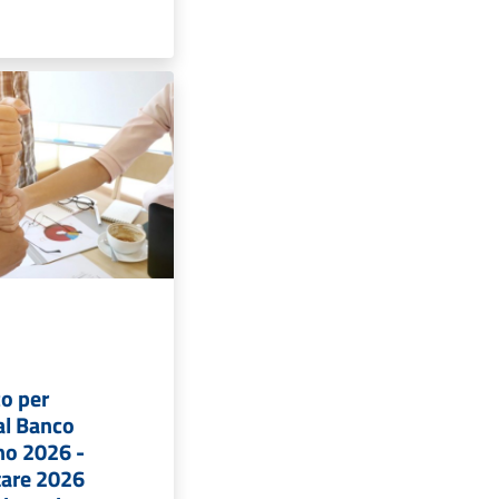
co per
al Banco
no 2026 -
tare 2026