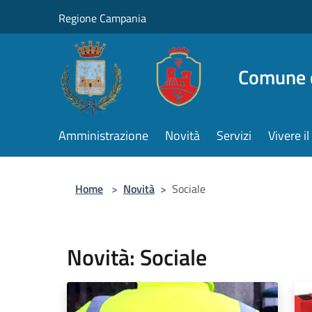
Salta al contenuto principale
Regione Campania
Comune d
Amministrazione
Novità
Servizi
Vivere 
Home
>
Novità
>
Sociale
Novità: Sociale