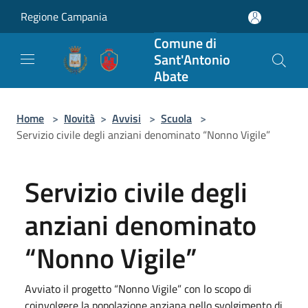
Salta al contenuto principale
Regione Campania
Comune di
Sant'Antonio
Abate
Home
>
Novità
>
Avvisi
>
Scuola
>
Servizio civile degli anziani denominato “Nonno Vigile”
Servizio civile degli
anziani denominato
“Nonno Vigile”
Avviato il progetto “Nonno Vigile” con lo scopo di
coinvolgere la popolazione anziana nello svolgimento di