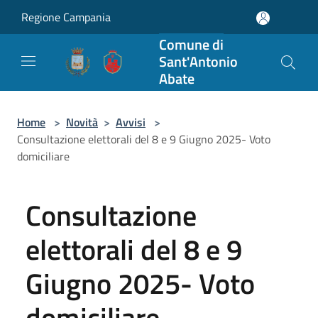
Salta al contenuto principale
Regione Campania
Comune di
Sant'Antonio
Abate
Home
>
Novità
>
Avvisi
>
Consultazione elettorali del 8 e 9 Giugno 2025- Voto
domiciliare
Consultazione
elettorali del 8 e 9
Giugno 2025- Voto
domiciliare