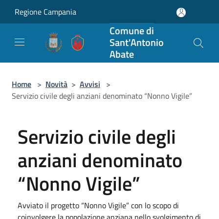
Salta al contenuto principale
Regione Campania
Comune di
Sant'Antonio
Abate
Home
>
Novità
>
Avvisi
>
Servizio civile degli anziani denominato “Nonno Vigile”
Servizio civile degli
anziani denominato
“Nonno Vigile”
Avviato il progetto “Nonno Vigile” con lo scopo di
coinvolgere la popolazione anziana nello svolgimento di